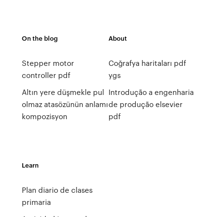
On the blog
About
Stepper motor
Coğrafya haritaları pdf
controller pdf
ygs
Altın yere düşmekle pul
Introdução a engenharia
olmaz atasözünün anlamı
de produção elsevier
kompozisyon
pdf
Learn
Plan diario de clases
primaria