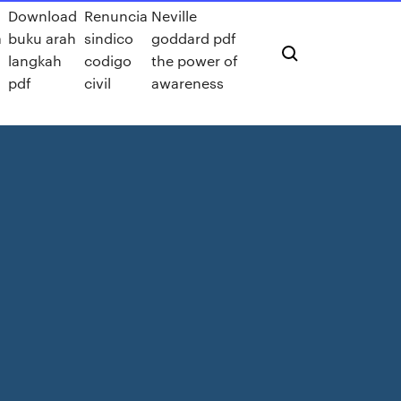
Download
Renuncia
Neville
a
buku arah
sindico
goddard pdf
langkah
codigo
the power of
pdf
civil
awareness