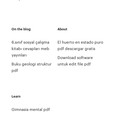
On the blog
About
6.sınıf sosyal çalışma
El huerto en estado puro
kitabı cevapları meb
pdf descargar gratis
yayınları
Download software
Buku geologi struktur
untuk edit file pdf
pdf
Learn
Gimnasia mental pdf