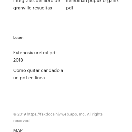
Integrales del libro de
Kelebihan pupuk organik
granville resueltas
pdf
Learn
Estenosis uretral pdf
2018
Como quitar candado a
un pdf en linea
© 2019 https://faxdocsinjv.web.app, Inc. All rights
reserved.
MAP