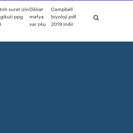
oh surat izin
Dikkat
Campbell
gikuti ppg
mafya
biyoloji pdf
8
var oku
2019 indir