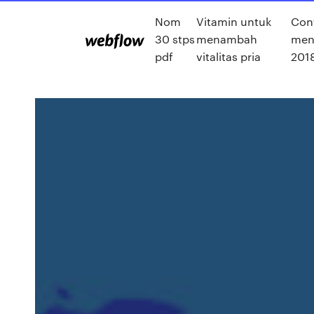
Nom
Vitamin untuk
Cont
30 stps
menambah
men
pdf
vitalitas pria
201